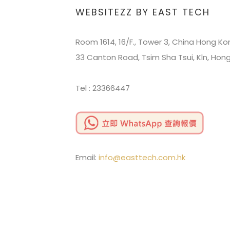
WEBSITEZZ BY EAST TECH
Room 1614, 16/F., Tower 3, China Hong Ko
33 Canton Road, Tsim Sha Tsui, Kln, Hon
Tel : 23366447
Email:
info@easttech.com.hk