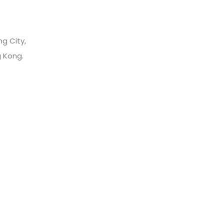
ng City,
g Kong.